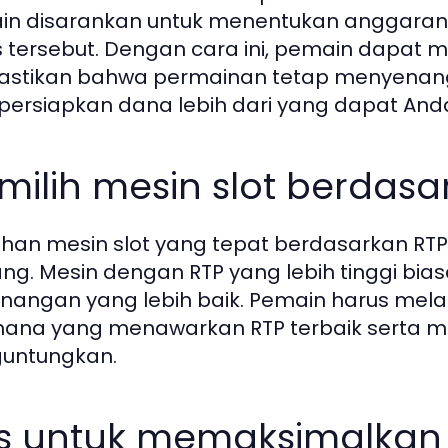
in disarankan untuk menentukan anggara
 tersebut. Dengan cara ini, pemain dapat 
tikan bahwa permainan tetap menyenangk
rsiapkan dana lebih dari yang dapat Anda
ilih mesin slot berdasa
ihan mesin slot yang tepat berdasarkan R
g. Mesin dengan RTP yang lebih tinggi bi
angan yang lebih baik. Pemain harus mel
mana yang menawarkan RTP terbaik serta me
untungkan.
ps untuk memaksimalkan