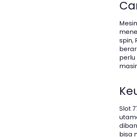
Car
Mesin
menen
spin,
berar
perlu
masin
Ke
Slot 
utama
diban
bisa 