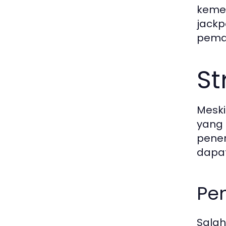
kemen
jackp
pema
St
Meski
yang
pener
dapa
Pe
Salah