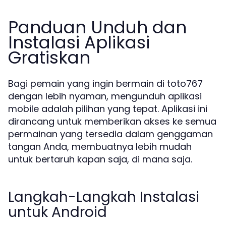
Panduan Unduh dan
Instalasi Aplikasi
Gratiskan
Bagi pemain yang ingin bermain di toto767
dengan lebih nyaman, mengunduh aplikasi
mobile adalah pilihan yang tepat. Aplikasi ini
dirancang untuk memberikan akses ke semua
permainan yang tersedia dalam genggaman
tangan Anda, membuatnya lebih mudah
untuk bertaruh kapan saja, di mana saja.
Langkah-Langkah Instalasi
untuk Android