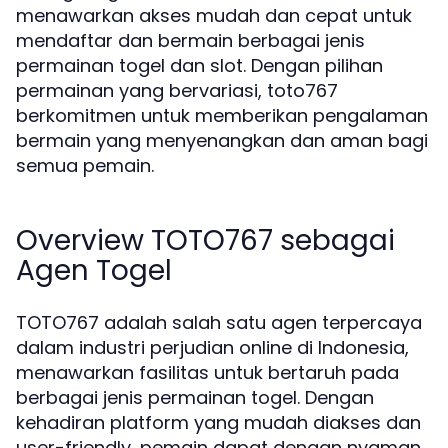
menawarkan akses mudah dan cepat untuk
mendaftar dan bermain berbagai jenis
permainan togel dan slot. Dengan pilihan
permainan yang bervariasi, toto767
berkomitmen untuk memberikan pengalaman
bermain yang menyenangkan dan aman bagi
semua pemain.
Overview TOTO767 sebagai
Agen Togel
TOTO767 adalah salah satu agen terpercaya
dalam industri perjudian online di Indonesia,
menawarkan fasilitas untuk bertaruh pada
berbagai jenis permainan togel. Dengan
kehadiran platform yang mudah diakses dan
user-friendly, pemain dapat dengan nyaman