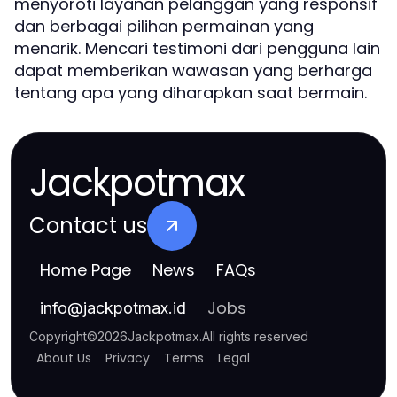
menyoroti layanan pelanggan yang responsif
dan berbagai pilihan permainan yang
menarik. Mencari testimoni dari pengguna lain
dapat memberikan wawasan yang berharga
tentang apa yang diharapkan saat bermain.
Jackpotmax
Contact us
Home Page
News
FAQs
Jobs
info
@
jackpotmax.id
Copyright
©
2026
Jackpotmax
.
All rights reserved
About Us
Privacy
Terms
Legal