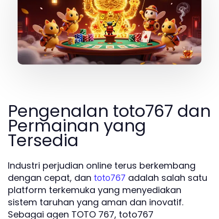
Pengenalan toto767 dan
Permainan yang
Tersedia
Industri perjudian online terus berkembang
dengan cepat, dan
adalah salah satu
toto767
platform terkemuka yang menyediakan
sistem taruhan yang aman dan inovatif.
Sebagai agen TOTO 767, toto767