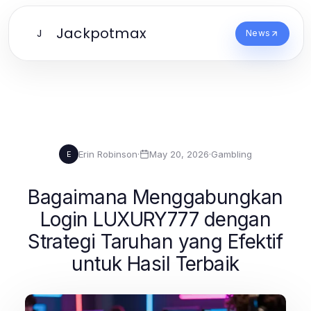
Jackpotmax
J
News
Erin Robinson
·
May 20, 2026
·
Gambling
E
Bagaimana Menggabungkan
Login LUXURY777 dengan
Strategi Taruhan yang Efektif
untuk Hasil Terbaik