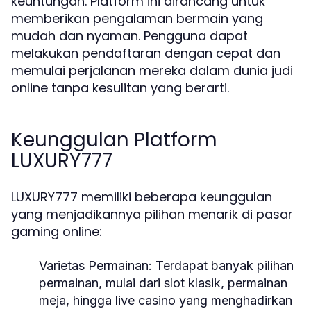
keuntungan. Platform ini dirancang untuk
memberikan pengalaman bermain yang
mudah dan nyaman. Pengguna dapat
melakukan pendaftaran dengan cepat dan
memulai perjalanan mereka dalam dunia judi
online tanpa kesulitan yang berarti.
Keunggulan Platform
LUXURY777
LUXURY777 memiliki beberapa keunggulan
yang menjadikannya pilihan menarik di pasar
gaming online:
Varietas Permainan:
Terdapat banyak pilihan
permainan, mulai dari slot klasik, permainan
meja, hingga live casino yang menghadirkan