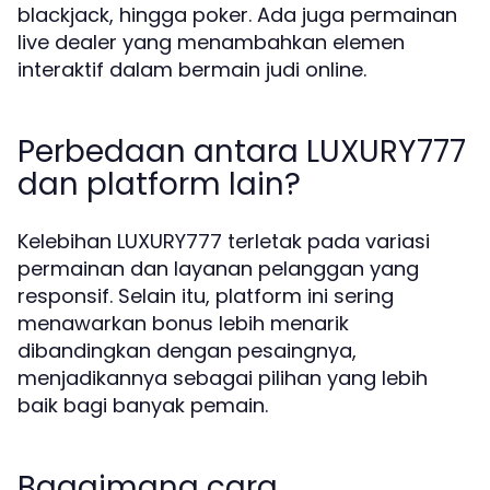
blackjack, hingga poker. Ada juga permainan
live dealer yang menambahkan elemen
interaktif dalam bermain judi online.
Perbedaan antara LUXURY777
dan platform lain?
Kelebihan LUXURY777 terletak pada variasi
permainan dan layanan pelanggan yang
responsif. Selain itu, platform ini sering
menawarkan bonus lebih menarik
dibandingkan dengan pesaingnya,
menjadikannya sebagai pilihan yang lebih
baik bagi banyak pemain.
Bagaimana cara