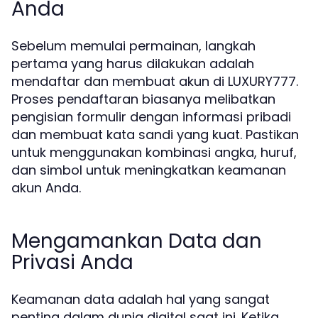
Anda
Sebelum memulai permainan, langkah
pertama yang harus dilakukan adalah
mendaftar dan membuat akun di LUXURY777.
Proses pendaftaran biasanya melibatkan
pengisian formulir dengan informasi pribadi
dan membuat kata sandi yang kuat. Pastikan
untuk menggunakan kombinasi angka, huruf,
dan simbol untuk meningkatkan keamanan
akun Anda.
Mengamankan Data dan
Privasi Anda
Keamanan data adalah hal yang sangat
penting dalam dunia digital saat ini. Ketika