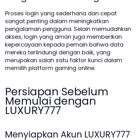
Proses login yang sederhana dan cepat
sangat penting dalam meningkatkan
pengalaman pengguna. Selain memudahkan
akses, login yang aman juga memberikan
kepercayaan kepada pemain bahwa data
mereka terlindungi dengan baik, yang
merupakan salah satu faktor kunci dalam
memilih platform gaming online.
Persiapan Sebelum
Memulai dengan
LUXURY777
Menyiapkan Akun LUXURY777