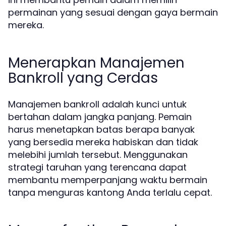
permainan yang sesuai dengan gaya bermain
mereka.
Menerapkan Manajemen
Bankroll yang Cerdas
Manajemen bankroll adalah kunci untuk
bertahan dalam jangka panjang. Pemain
harus menetapkan batas berapa banyak
yang bersedia mereka habiskan dan tidak
melebihi jumlah tersebut. Menggunakan
strategi taruhan yang terencana dapat
membantu memperpanjang waktu bermain
tanpa menguras kantong Anda terlalu cepat.