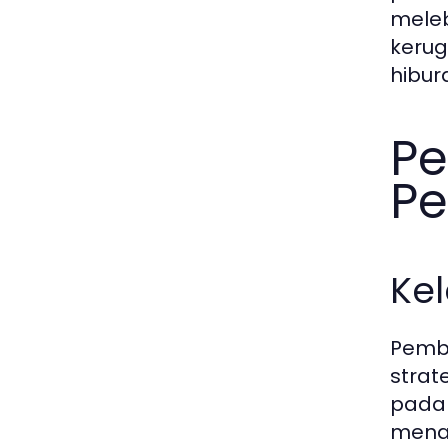
meleb
kerug
hibur
Pe
Pe
Ke
Pemba
strat
pada
menaw