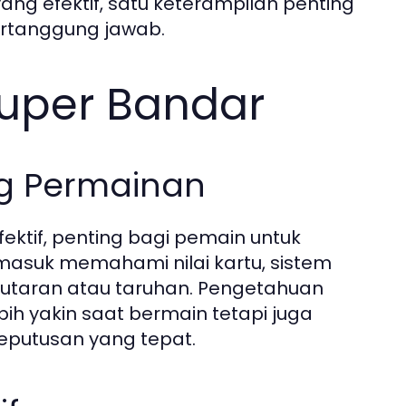
g efektif, satu keterampilan penting
ertanggung jawab.
Super Bandar
g Permainan
ktif, penting bagi pemain untuk
asuk memahami nilai kartu, sistem
 putaran atau taruhan. Pengetahuan
ih yakin saat bermain tetapi juga
putusan yang tepat.