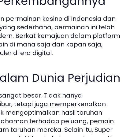
n Perkembangannya
n permainan kasino di Indonesia dan
yang sederhana, permainan ini telah
ern. Berkat kemajuan dalam platform
ain di mana saja dan kapan saja,
r di era digital.
alam Dunia Perjudian
sangat besar. Tidak hanya
ur, tetapi juga memperkenalkan
uk mengoptimalkan hasil taruhan
mahaman terhadap peluang, pemain
 taruhan mereka. Selain itu, Super