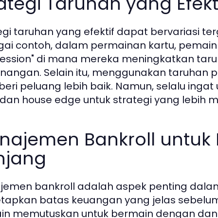
ategi Taruhan yang Efekt
egi taruhan yang efektif dapat bervariasi t
ai contoh, dalam permainan kartu, pemain
ession" di mana mereka meningkatkan tar
angan. Selain itu, menggunakan taruhan p
ri peluang lebih baik. Namun, selalu ingat
dan house edge untuk strategi yang lebih 
najemen Bankroll untuk 
njang
emen bankroll adalah aspek penting dalam
apkan batas keuangan yang jelas sebelum m
n memutuskan untuk bermain dengan dana t