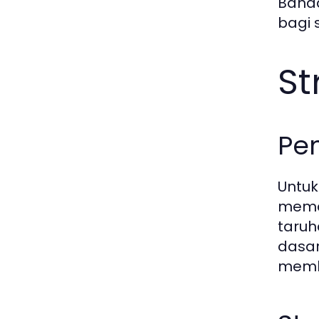
Banda
bagi 
St
Pe
Untuk
memah
taruh
dasar
memb