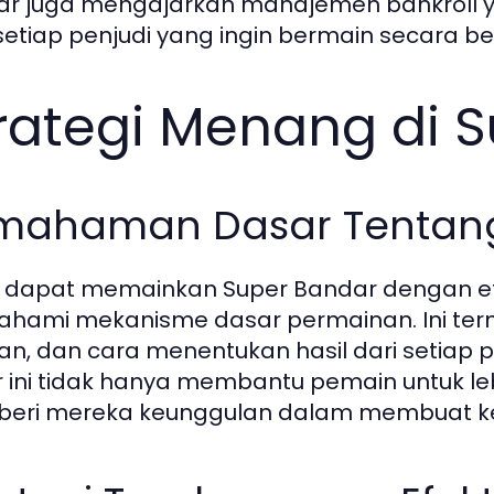
r juga mengajarkan manajemen bankroll yan
setiap penjudi yang ingin bermain secara b
rategi Menang di 
mahaman Dasar Tentan
 dapat memainkan Super Bandar dengan efe
ami mekanisme dasar permainan. Ini term
an, dan cara menentukan hasil dari setiap
 ini tidak hanya membantu pemain untuk leb
eri mereka keunggulan dalam membuat ke