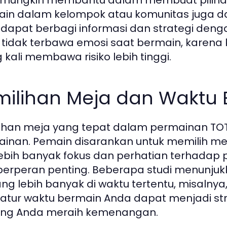
mungkin membantu dalam membuat pilihan un
in dalam kelompok atau komunitas juga d
dapat berbagi informasi dan strategi dengan
 tidak terbawa emosi saat bermain, karena
g kali membawa risiko lebih tinggi.
milihan Meja dan Waktu 
ihan meja yang tepat dalam permainan TO
inan. Pemain disarankan untuk memilih meja
ebih banyak fokus dan perhatian terhadap p
berperan penting. Beberapa studi menunj
g lebih banyak di waktu tertentu, misalnya, s
tur waktu bermain Anda dapat menjadi str
ang Anda meraih kemenangan.