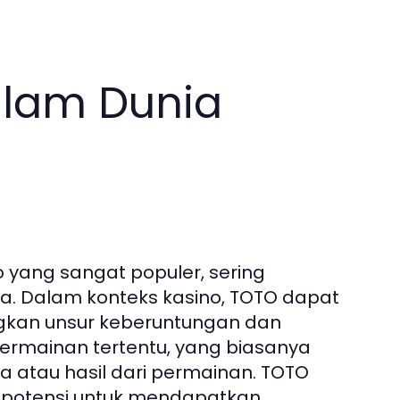
lam Dunia
 yang sangat populer, sering
nia. Dalam konteks kasino, TOTO dapat
kan unsur keberuntungan dan
permainan tertentu, yang biasanya
a atau hasil dari permainan. TOTO
 potensi untuk mendapatkan