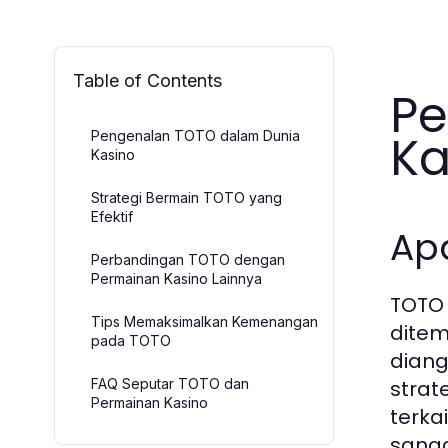
Table of Contents
Pe
Ka
Pengenalan TOTO dalam Dunia
Kasino
Strategi Bermain TOTO yang
Efektif
Ap
Perbandingan TOTO dengan
Permainan Kasino Lainnya
TOTO 
Tips Memaksimalkan Kemenangan
ditem
pada TOTO
dian
FAQ Seputar TOTO dan
strat
Permainan Kasino
terka
sanga