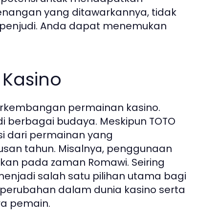
nangan yang ditawarkannya, tidak
ra penjudi. Anda dapat menemukan
 Kasino
perkembangan permainan kasino.
o di berbagai budaya. Meskipun TOTO
si dari permainan yang
usan tahun. Misalnya, penggunaan
kan pada zaman Romawi. Seiring
menjadi salah satu pilihan utama bagi
 perubahan dalam dunia kasino serta
ra pemain.