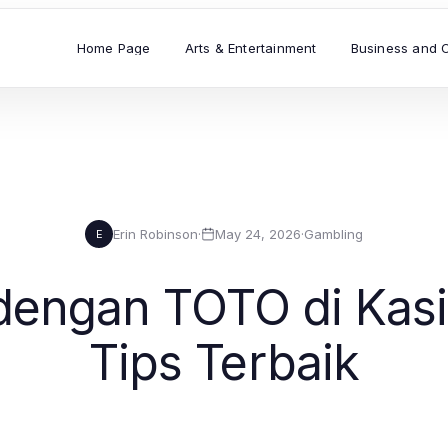
Home Page
Arts & Entertainment
Business and 
Erin Robinson
·
May 24, 2026
·
Gambling
E
engan TOTO di Kasin
Tips Terbaik