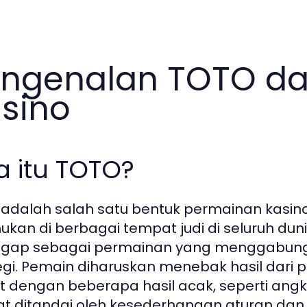
ngenalan TOTO da
sino
a itu TOTO?
adalah salah satu bentuk permainan kasino
ukan di berbagai tempat judi di seluruh du
ggap sebagai permainan yang menggabung
egi. Pemain diharuskan menebak hasil dari 
it dengan beberapa hasil acak, seperti angk
t ditandai oleh kesederhanaan aturan dan