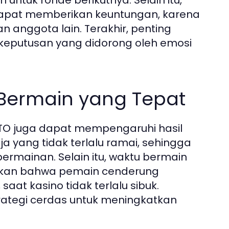
tuk ronde berikutnya. Selain itu,
apat memberikan keuntungan, karena
 anggota lain. Terakhir, penting
 keputusan yang didorong oleh emosi
Bermain yang Tepat
TO juga dapat mempengaruhi hasil
 yang tidak terlalu ramai, sehingga
ermainan. Selain itu, waktu bermain
ukkan bahwa pemain cenderung
aat kasino tidak terlalu sibuk.
ategi cerdas untuk meningkatkan