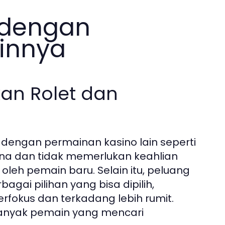
 dengan
innya
an Rolet dan
dengan permainan kasino lain seperti
ana dan tidak memerlukan keahlian
oleh pemain baru. Selain itu, peluang
agai pilihan yang bisa dipilih,
rfokus dan terkadang lebih rumit.
banyak pemain yang mencari