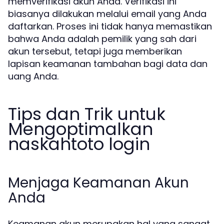
memverifikasi akun Anda. Verifikasi ini
biasanya dilakukan melalui email yang Anda
daftarkan. Proses ini tidak hanya memastikan
bahwa Anda adalah pemilik yang sah dari
akun tersebut, tetapi juga memberikan
lapisan keamanan tambahan bagi data dan
uang Anda.
Tips dan Trik untuk
Mengoptimalkan
naskahtoto login
Menjaga Keamanan Akun
Anda
Keamanan akun merupakan hal yang sangat