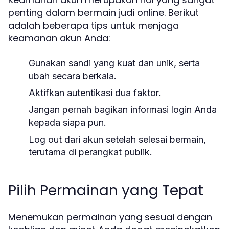
penting dalam bermain judi online. Berikut
adalah beberapa tips untuk menjaga
keamanan akun Anda:
Gunakan sandi yang kuat dan unik, serta
ubah secara berkala.
Aktifkan autentikasi dua faktor.
Jangan pernah bagikan informasi login Anda
kepada siapa pun.
Log out dari akun setelah selesai bermain,
terutama di perangkat publik.
Pilih Permainan yang Tepat
Menemukan permainan yang sesuai dengan