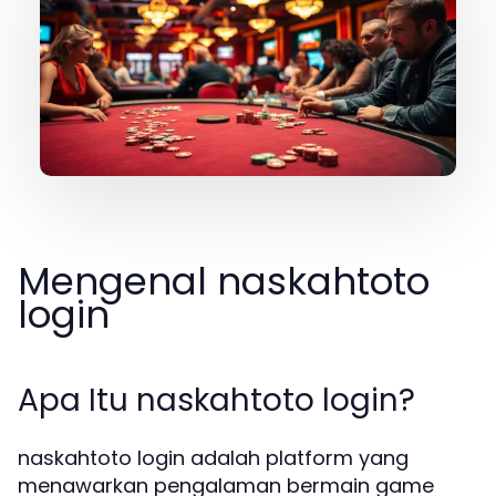
Mengenal naskahtoto
login
Apa Itu naskahtoto login?
naskahtoto login adalah platform yang
menawarkan pengalaman bermain game