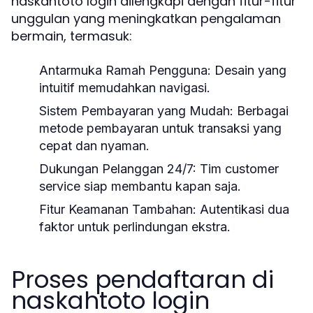
naskahtoto login dilengkapi dengan fitur-fitur
unggulan yang meningkatkan pengalaman
bermain, termasuk:
Antarmuka Ramah Pengguna:
Desain yang
intuitif memudahkan navigasi.
Sistem Pembayaran yang Mudah:
Berbagai
metode pembayaran untuk transaksi yang
cepat dan nyaman.
Dukungan Pelanggan 24/7:
Tim customer
service siap membantu kapan saja.
Fitur Keamanan Tambahan:
Autentikasi dua
faktor untuk perlindungan ekstra.
Proses pendaftaran di
naskahtoto login