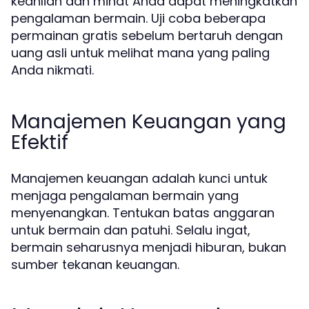
keahlian dan minat Anda dapat meningkatkan
pengalaman bermain. Uji coba beberapa
permainan gratis sebelum bertaruh dengan
uang asli untuk melihat mana yang paling
Anda nikmati.
Manajemen Keuangan yang
Efektif
Manajemen keuangan adalah kunci untuk
menjaga pengalaman bermain yang
menyenangkan. Tentukan batas anggaran
untuk bermain dan patuhi. Selalu ingat,
bermain seharusnya menjadi hiburan, bukan
sumber tekanan keuangan.