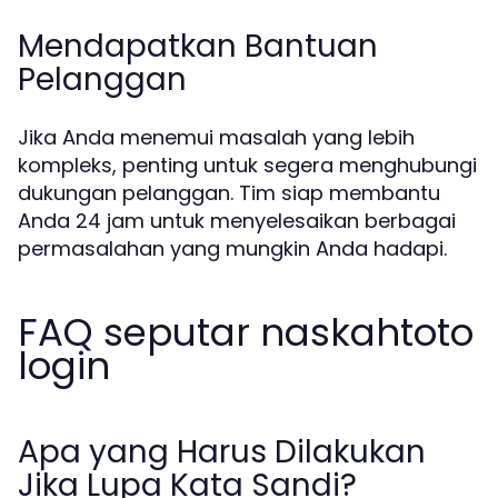
Mendapatkan Bantuan
Pelanggan
Jika Anda menemui masalah yang lebih
kompleks, penting untuk segera menghubungi
dukungan pelanggan. Tim siap membantu
Anda 24 jam untuk menyelesaikan berbagai
permasalahan yang mungkin Anda hadapi.
FAQ seputar naskahtoto
login
Apa yang Harus Dilakukan
Jika Lupa Kata Sandi?