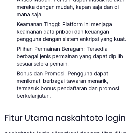
mereka dengan mudah, kapan saja dan di
mana saja.
Keamanan Tinggi:
Platform ini menjaga
keamanan data pribadi dan keuangan
pengguna dengan sistem enkripsi yang kuat.
Pilihan Permainan Beragam:
Tersedia
berbagai jenis permainan yang dapat dipilih
sesuai selera pemain.
Bonus dan Promosi:
Pengguna dapat
menikmati berbagai tawaran menarik,
termasuk bonus pendaftaran dan promosi
berkelanjutan.
Fitur Utama naskahtoto login